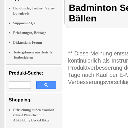
Badminton Set
Handbuch-, Treiber-, Video-
Downloads
Bällen
Support-FAQs
Erfahrungen, Beiträge
Diskussions-Forum
Testergebnisse aus Tests &
** Diese Meinung entst
Testberichten
kontinuierlich als Inst
Produktverbesserung du
Produkt-Suche:
Tage nach Kauf per E-M
Verbesserungsvorschläg
Shopping:
Erfrischung außen draußen
robust Planschen für
Abkühlung Deckel Hitze