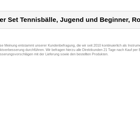
er Set Tennisbälle, Jugend und Beginner, Ro
ese Meinung entstammt unserer Kundenbefragung, die wir seit 2010 kontinuierlich als Instru
ktverbesserung durchführen. Wir befragen hierzu alle Direktkunden 21 Tage nach Kauf per E
sserungsvorschlägen mit der Lieferung sowie den bestellten Produkten.